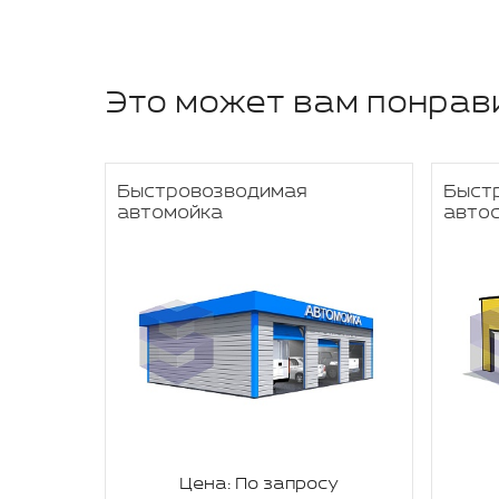
Это может вам понрав
дание
Быстровозводимая
Быст
автомойка
авто
су
Цена: По запросу