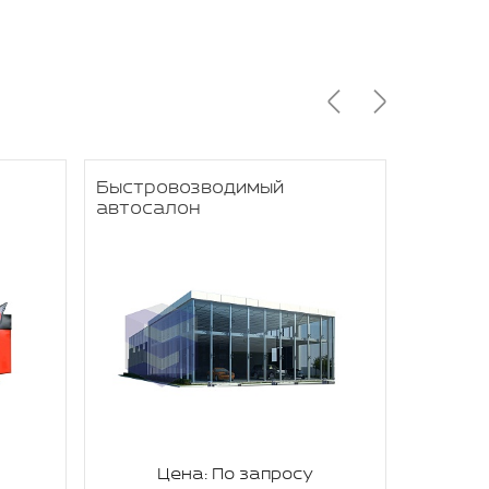
Быстровозводимый
Быстро
автосалон
под от
Цена: По запросу
Ц