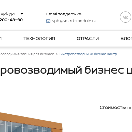
тербург
Email поддержка:
 200-48-90
spb@smart-module.ru
И
ТЕХНОЛОГИЯ
ОТРАСЛИ
БЛО
озводимые здания для бизнеса
Быстровозводимый бизнес центр
ровозводимый бизнес 
Стоимость:
п