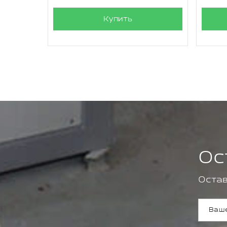
Купить
Ос
Остав