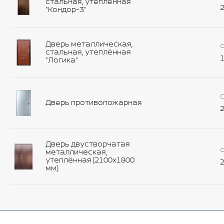
стальная, утеплённая
2
"Кондор-3"
Дверь металлическая,
С
стальная, утеплённая
1
"Логика"
С
Дверь противопожарная
2
Дверь двустворчатая
С
металлическая,
утеплённая (2100х1800
2
мм)