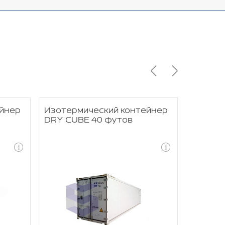
йнер
Изотермический контейнер
Изотер
DRY CUBE 40 футов
DRY CU