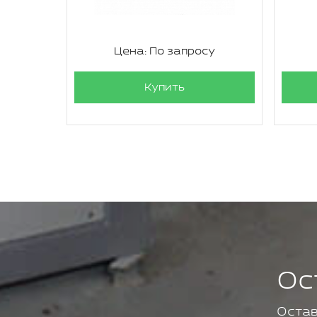
су
Цена: По запросу
Купить
Ос
Остав