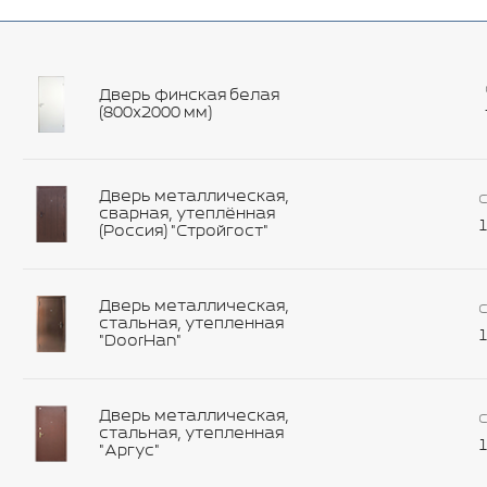
Дверь финская белая
(800х2000 мм)
Дверь металлическая,
С
сварная, утеплённая
1
(Россия) "Стройгост"
Дверь металлическая,
С
стальная, утепленная
1
"DoorHan"
Дверь металлическая,
С
стальная, утепленная
1
"Аргус"