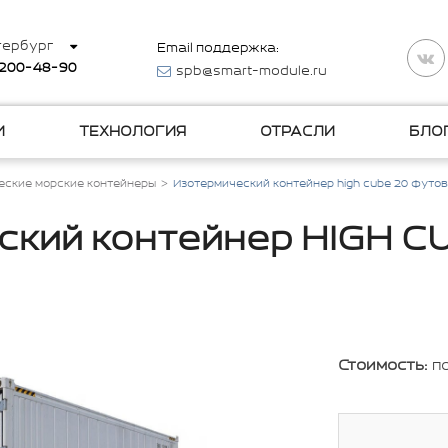
тербург
Email поддержка:
 200-48-90
spb@smart-module.ru
И
ТЕХНОЛОГИЯ
ОТРАСЛИ
БЛО
еские морские контейнеры
Изотермический контейнер high cube 20 футов
кий контейнер HIGH C
Стоимость:
п