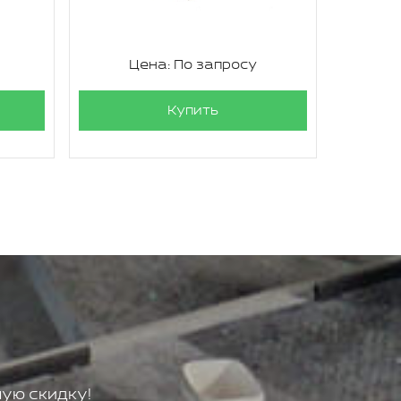
Цена: По запросу
Ц
Купить
ую скидку!