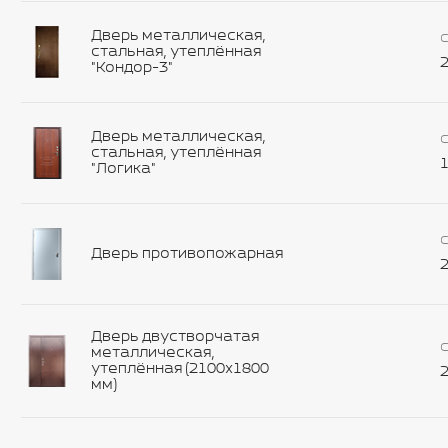
Дверь металлическая,
С
стальная, утеплённая
2
"Кондор-3"
Дверь металлическая,
С
стальная, утеплённая
1
"Логика"
С
Дверь противопожарная
2
Дверь двустворчатая
С
металлическая,
утеплённая (2100х1800
2
мм)