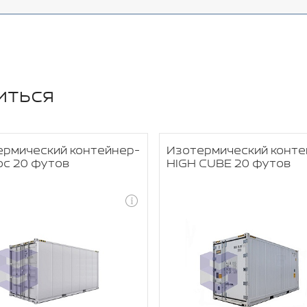
иться
ермический контейнер-
Изотермический конте
ос 20 футов
HIGH CUBE 20 футов