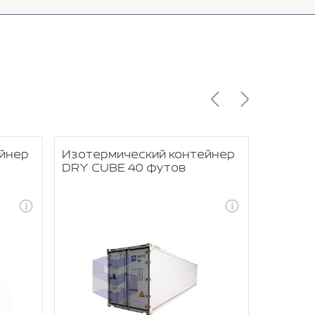
йнер
Изотермический контейнер
Изотер
DRY CUBE 40 футов
DRY CU