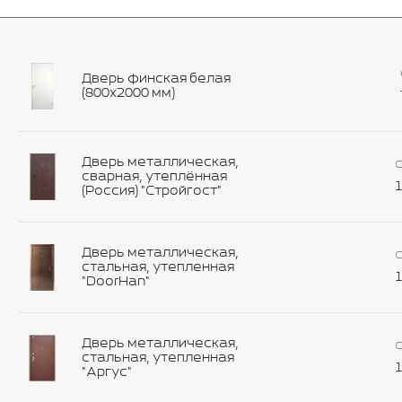
Дверь финская белая
(800х2000 мм)
Дверь металлическая,
С
сварная, утеплённая
1
(Россия) "Стройгост"
Дверь металлическая,
С
стальная, утепленная
1
"DoorHan"
Дверь металлическая,
С
стальная, утепленная
1
"Аргус"