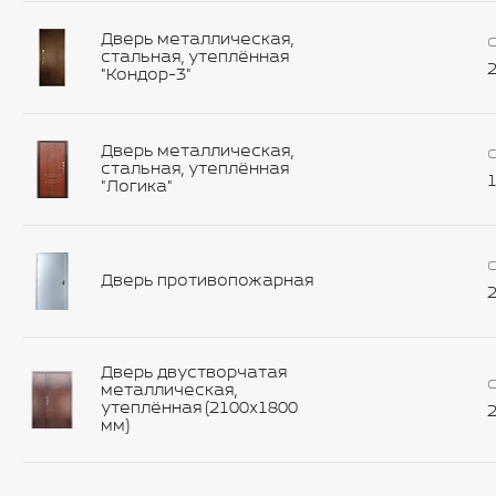
Дверь металлическая,
С
стальная, утеплённая
2
"Кондор-3"
Дверь металлическая,
С
стальная, утеплённая
1
"Логика"
С
Дверь противопожарная
2
Дверь двустворчатая
С
металлическая,
утеплённая (2100х1800
2
мм)