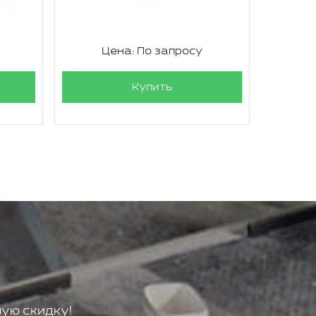
Цена: По запросу
Ц
Купить
ую скидку!