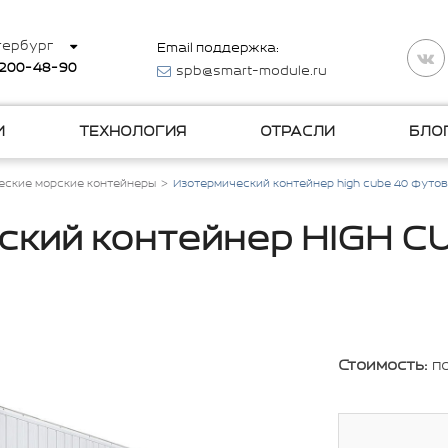
тербург
Email поддержка:
 200-48-90
spb@smart-module.ru
И
ТЕХНОЛОГИЯ
ОТРАСЛИ
БЛО
еские морские контейнеры
Изотермический контейнер high cube 40 футов
кий контейнер HIGH C
Стоимость:
п