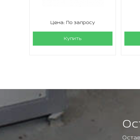
су
Цена: По запросу
Купить
Ос
Остав