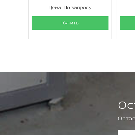
су
Цена: По запросу
Купить
Ос
Остав