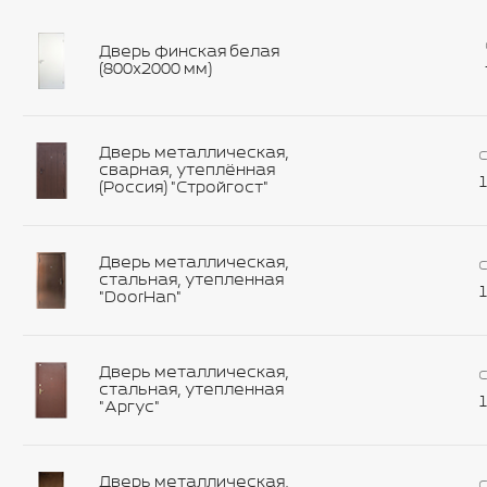
Дверь финская белая
(800х2000 мм)
Дверь металлическая,
С
сварная, утеплённая
1
(Россия) "Стройгост"
Дверь металлическая,
С
стальная, утепленная
1
"DoorHan"
Дверь металлическая,
С
стальная, утепленная
1
"Аргус"
Дверь металлическая,
С