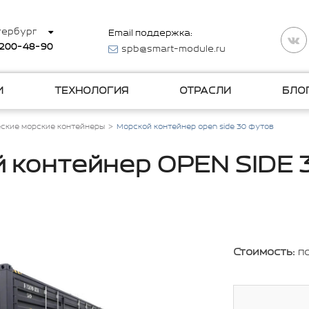
тербург
Email поддержка:
 200-48-90
spb@smart-module.ru
И
ТЕХНОЛОГИЯ
ОТРАСЛИ
БЛО
ские морские контейнеры
Морской контейнер open side 30 футов
 контейнер OPEN SIDE 
Стоимость:
п