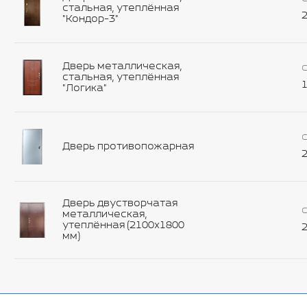
стальная, утеплённая
2
"Кондор-3"
Дверь металлическая,
С
стальная, утеплённая
1
"Логика"
С
Дверь противопожарная
2
Дверь двустворчатая
С
металлическая,
утеплённая (2100х1800
2
мм)