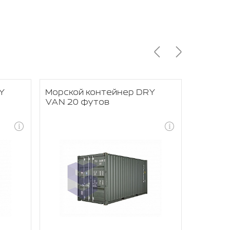
Y
Морской контейнер DRY
Морско
VAN 20 футов
RACK 4