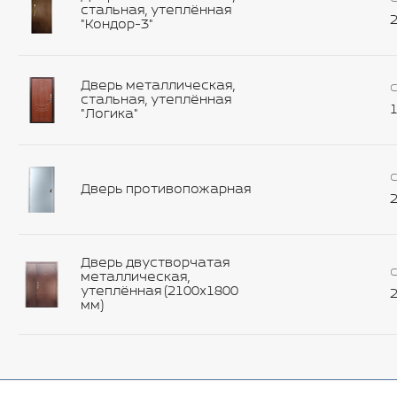
стальная, утеплённая
2
"Кондор-3"
Дверь металлическая,
С
стальная, утеплённая
1
"Логика"
С
Дверь противопожарная
2
Дверь двустворчатая
С
металлическая,
утеплённая (2100х1800
2
мм)