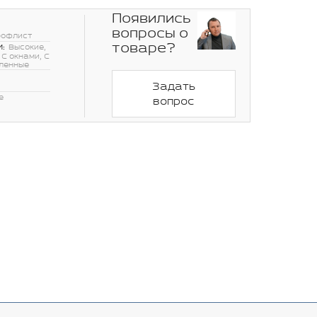
Появились
вопросы о
рофлист
товаре?
:
Высокие,
 С окнами, С
пленные
Задать
е
вопрос