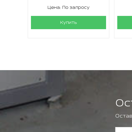
су
Цена: По запросу
Купить
Ос
Остав