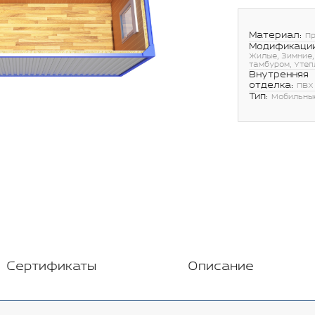
Материал:
П
Модификации
Жилые, Зимние,
тамбуром, Уте
Внутренняя
отделка:
ПВХ
Тип:
Мобильны
Сертификаты
Описание