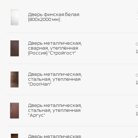
Дверь финская белая
(800х2000 мм)
Дверь металлическая,
С
сварная, утеплённая
1
(Россия) "Стройгост"
Дверь металлическая,
С
стальная, утепленная
1
"DoorHan"
Дверь металлическая,
С
стальная, утепленная
1
"Аргус"
Дверь металлическая,
С