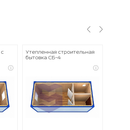
 с
Утепленная строительная
Станда
бытовка СБ-4
бытовк