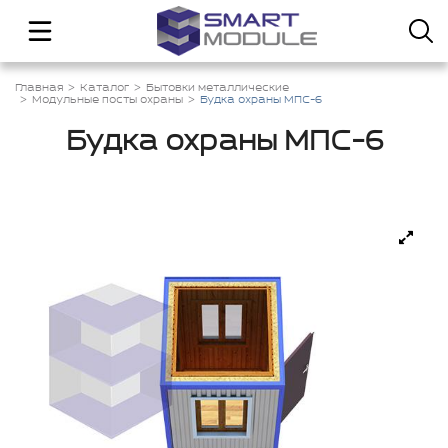
Главная
Каталог
Бытовки металлические
Модульные посты охраны
Будка охраны МПС-6
Будка охраны МПС-6