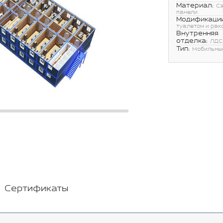
Материал:
С
панели
Модификации
туалетом и рак
Внутренняя
отделка:
ЛДС
Тип:
Мобильны
Сертификаты