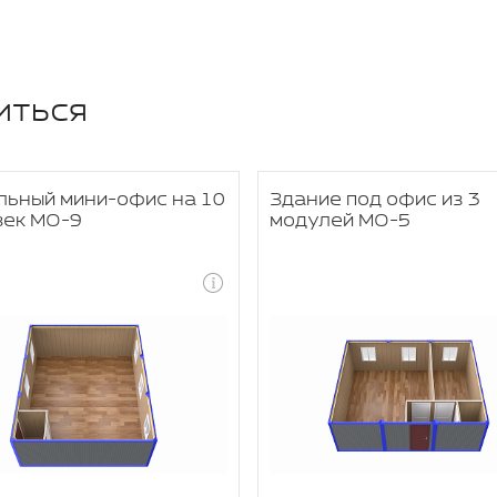
иться
льный мини-офис на 10
Здание под офис из 3
век МО-9
модулей МО-5