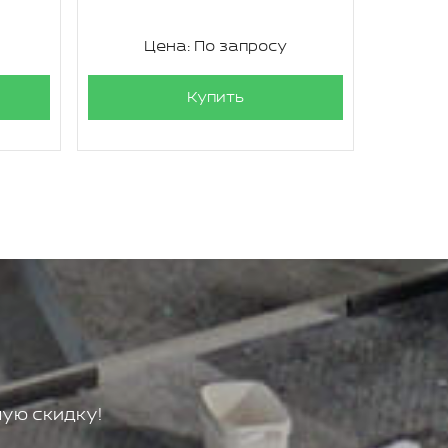
Цена: По запросу
Ц
Купить
ую скидку!