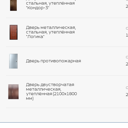
стальная, утеплённая
2
"Кондор-3"
Дверь металлическая,
С
стальная, утеплённая
1
"Логика"
С
Дверь противопожарная
2
Дверь двустворчатая
С
металлическая,
утеплённая (2100х1800
2
мм)