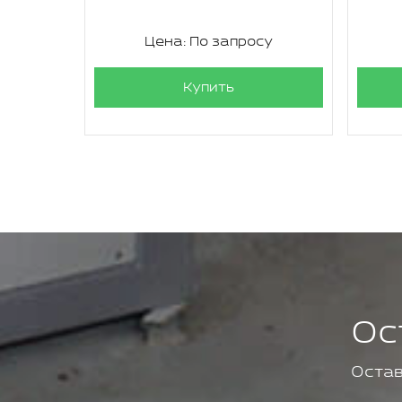
су
Цена: По запросу
Купить
Ос
Остав