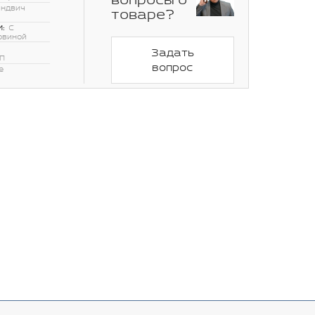
вопросы о
эндвич
товаре?
:
С
овиной
Задать
П
вопрос
е