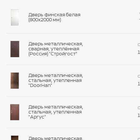
Дверь финская белая
(800х2000 мм)
Дверь металлическая,
С
сварная, утеплённая
1
(Россия) "Стройгост"
Дверь металлическая,
С
стальная, утепленная
1
"DoorHan"
Дверь металлическая,
С
стальная, утепленная
1
"Аргус"
Дверь металлическая,
С