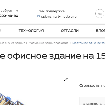
тербург
Email поддержка:
 200-48-90
spb@smart-module.ru
И
ТЕХНОЛОГИЯ
ОТРАСЛИ
БЛО
ые бизнес здания
Модульные здания под офис
Модульное офисное зд
 офисное здание на 1
Стоимость:
п
Этажность: