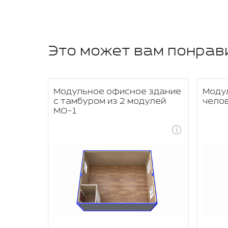
Это может вам понрав
од офис
Модульное офисное здание
Моду
с тамбуром из 2 модулей
чело
МО-1