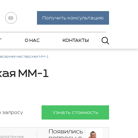
Получить консультацию
Г
О НАС
КОНТАКТЫ
есарная мастерская ММ-1
кая ММ-1
о запросу
Узнать стоимость
Появились
Одноэтажные