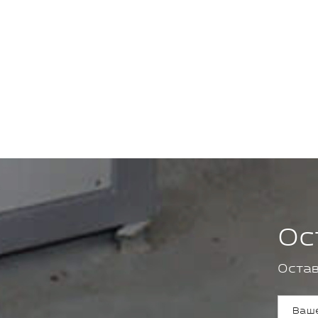
Ос
Остав