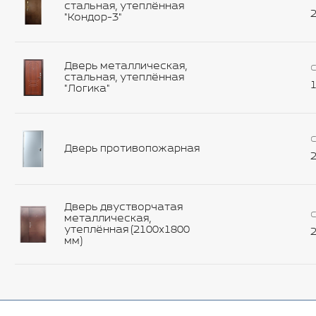
стальная, утеплённая
2
"Кондор-3"
Дверь металлическая,
С
стальная, утеплённая
1
"Логика"
С
Дверь противопожарная
2
Дверь двустворчатая
С
металлическая,
утеплённая (2100х1800
2
мм)