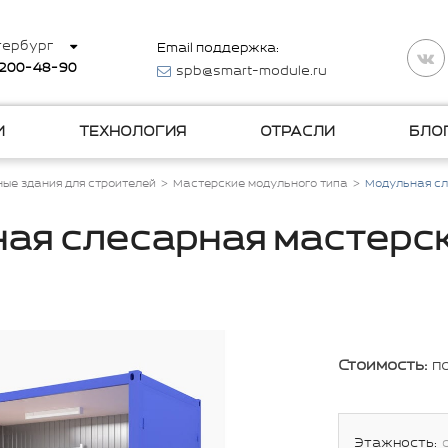
тербург
Email поддержка:
 200-48-90
spb@smart-module.ru
И
ТЕХНОЛОГИЯ
ОТРАСЛИ
БЛО
ые здания для строителей
Мастерские модульного типа
Модульная сл
ая слесарная мастерс
Стоимость:
п
Этажность: