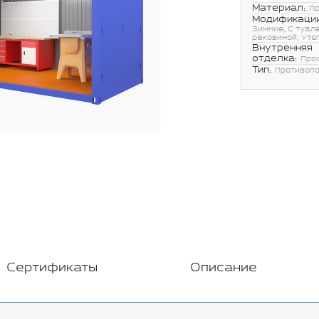
Материал:
П
Модификации
Зимние, С туал
раковиной, Уте
Внутренняя
отделка:
Про
Тип:
Противоп
Сертификаты
Описание