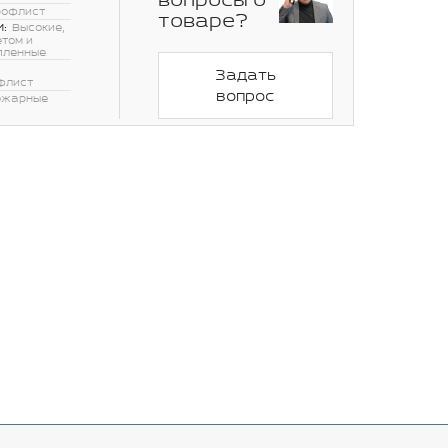
вопросы о
рофлист
товаре?
:
Высокие,
етом и
пленные
Задать
флист
вопрос
ожарные