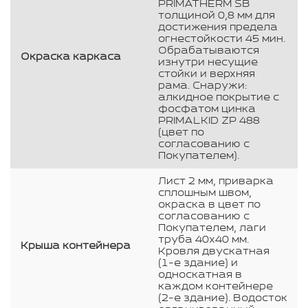
PRIMATHERM SB
толщиной 0,8 мм для
достижения предела
огнестойкости 45 мин.
Обрабатываются
Окраска каркаса
изнутри несущие
стойки и верхняя
рама. Снаружи:
алкидное покрытие с
фосфатом цинка
PRIMALKID ZP 488
(цвет по
согласованию с
Покупателем).
Лист 2 мм, приварка
сплошным швом,
окраска в цвет по
согласованию с
Покупателем, лаги
труба 40х40 мм.
Крыша контейнера
Кровля двускатная
(1-е здание) и
односкатная в
каждом контейнере
(2-е здание). Водосток