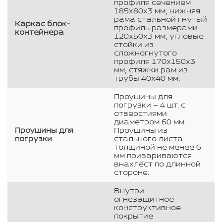
профиля сечением
185х80х3 мм, нижняя
рама стальной гнутый
Каркас блок-
профиль размерами
контейнера
120х50х3 мм, угловые
стойки из
сложногнутого
профиля 170х150х3
мм, стяжки рам из
трубы 40х40 мм.
Проушины для
погрузки – 4 шт. с
отверстиями
диаметром 60 мм.
Проушины для
Проушины из
погрузки
стального листа
толщиной не менее 6
мм привариваются
внахлёст по длинной
стороне.
Внутри:
огнезащитное
конструктивное
покрытие