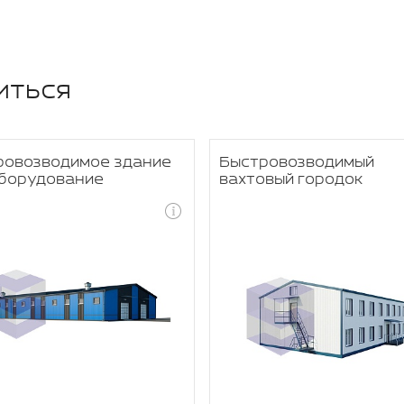
иться
ровозводимое здание
Быстровозводимый
оборудование
вахтовый городок