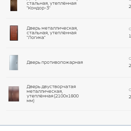
стальная, утеплённая
2
"Кондор-3"
Дверь металлическая,
С
стальная, утеплённая
1
"Логика"
С
Дверь противопожарная
2
Дверь двустворчатая
С
металлическая,
утеплённая (2100х1800
2
мм)