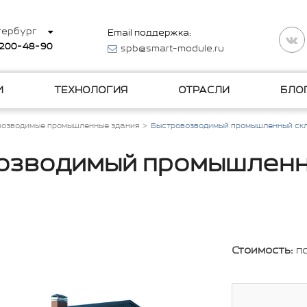
тербург
Email поддержка:
 200-48-90
spb@smart-module.ru
И
ТЕХНОЛОГИЯ
ОТРАСЛИ
БЛО
возводимые промышленные здания
Быстровозводимый промышленный ск
озводимый промышленн
Стоимость:
п