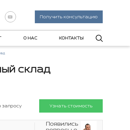
Получить консультацию
Г
О НАС
КОНТАКТЫ
лад
ый склад
о запросу
Узнать стоимость
Появились