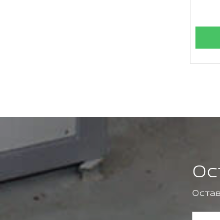
Ос
Остав