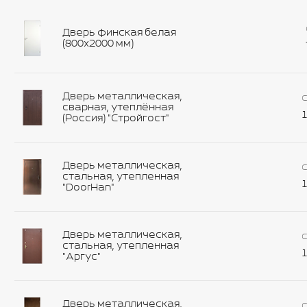
Дверь финская белая
(800х2000 мм)
Дверь металлическая,
С
сварная, утеплённая
1
(Россия) "Стройгост"
Дверь металлическая,
С
стальная, утепленная
1
"DoorHan"
Дверь металлическая,
С
стальная, утепленная
1
"Аргус"
Дверь металлическая,
С