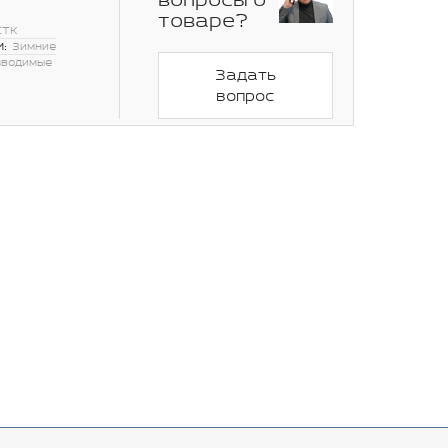
вопросы о
товаре?
СТК
:
Зимние
зводимые
Задать
вопрос