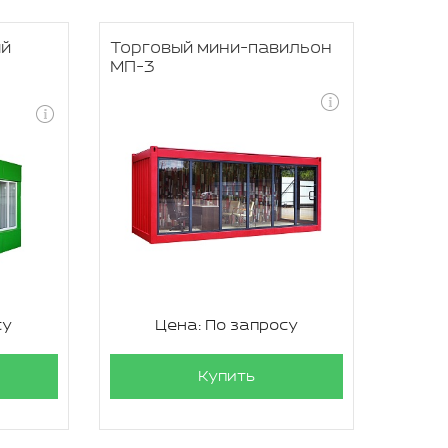
ый
Торговый мини-павильон
МП-3
су
Цена: По запросу
Купить