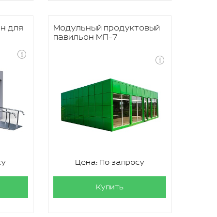
н для
Модульный продуктовый
павильон МП-7
су
Цена: По запросу
Купить