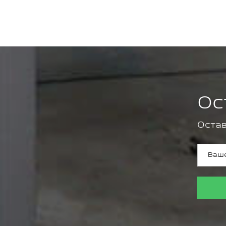
Ос
Остав