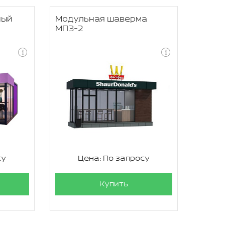
ный
Модульная шаверма
МПЗ-2
су
Цена: По запросу
Купить