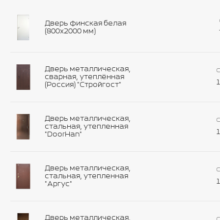
Дверь финская белая
(800х2000 мм)
Дверь металлическая,
С
сварная, утеплённая
1
(Россия) "Стройгост"
Дверь металлическая,
С
стальная, утепленная
1
"DoorHan"
Дверь металлическая,
С
стальная, утепленная
1
"Аргус"
Дверь металлическая,
С