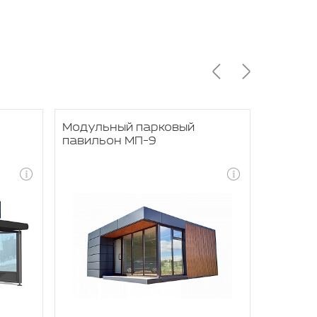
Модульный парковый
Модуль
павильон МП-9
банком