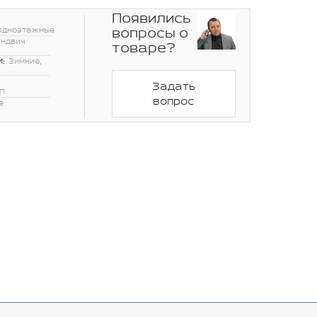
Появились
вопросы о
Одноэтажные
эндвич
товаре?
:
Зимние,
Задать
П
вопрос
е