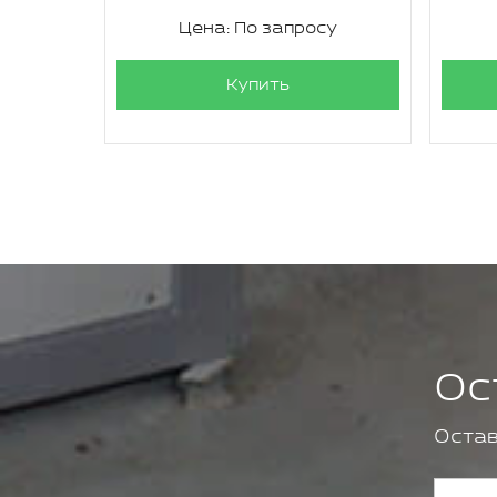
су
Цена: По запросу
Купить
Ос
Остав