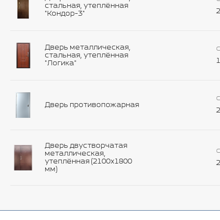
стальная, утеплённая
2
"Кондор-3"
Дверь металлическая,
С
стальная, утеплённая
1
"Логика"
С
Дверь противопожарная
2
Дверь двустворчатая
С
металлическая,
утеплённая (2100х1800
2
мм)