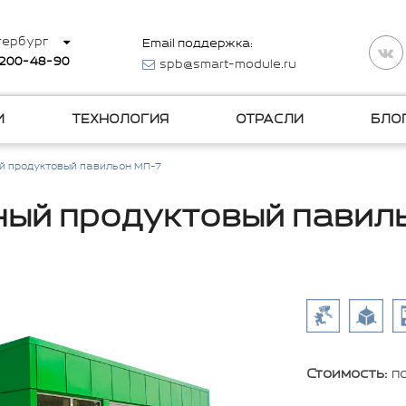
тербург
Email поддержка:
 200-48-90
spb@smart-module.ru
И
ТЕХНОЛОГИЯ
ОТРАСЛИ
БЛО
й продуктовый павильон МП-7
ый продуктовый павил
Стоимость:
п