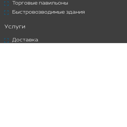
Торговые павильоны
Быстровозводимые здания
Услуги
Доставка
Аренда
Проекты
Блог
Контакты
© Smart Module, 2026 г.
Политика
конфиденциальности