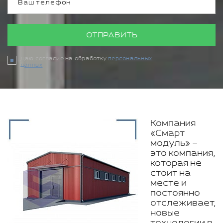
ОТПРАВИТЬ
Даю согласие на обработку
персональных
данных
Компания
«Смарт
модуль» –
это компания,
которая не
стоит на
месте и
постоянно
отслеживает,
новые