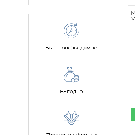
М
V
Быстровозводимые
Выгодно