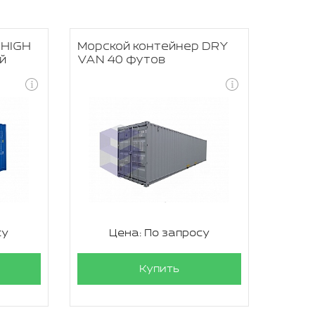
 HIGH
Морской контейнер DRY
й
VAN 40 футов
су
Цена: По запросу
Купить