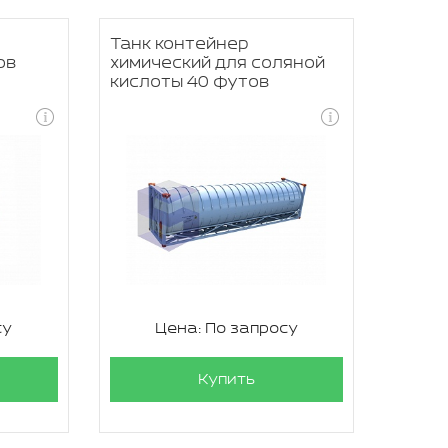
Танк контейнер
ов
химический для соляной
кислоты 40 футов
су
Цена: По запросу
Купить