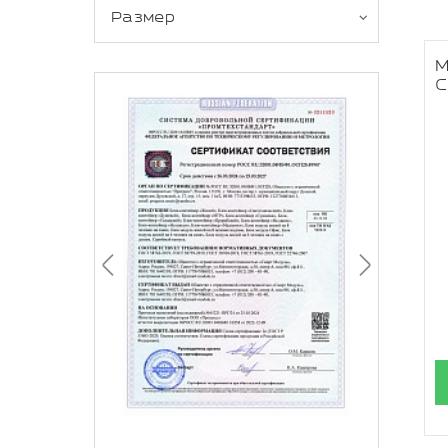
Размер
М
C