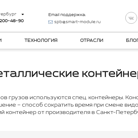
тербург
Email поддержка:
 200-48-90
spb@smart-module.ru
И
ТЕХНОЛОГИЯ
ОТРАСЛИ
БЛО
таллические контейн
в грузов используются спец. контейнеры. Кон
ение – способ сократить время при смене видо
 контейнер от производителя в Санкт-Петербу