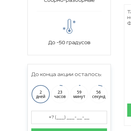
Сборно-разборные
Т
н
ф
До -50 градусов
До конца акции осталось:
2
23
59
54
дней
часов
минут
секунд