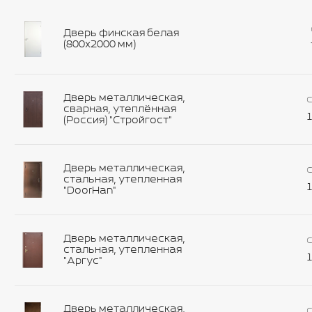
Дверь финская белая
(800х2000 мм)
Дверь металлическая,
С
сварная, утеплённая
1
(Россия) "Стройгост"
Дверь металлическая,
С
стальная, утепленная
1
"DoorHan"
Дверь металлическая,
С
стальная, утепленная
1
"Аргус"
Дверь металлическая,
С