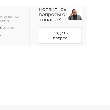
Появились
вопросы о
Одноэтажные
товаре?
эндвич
:
Зимние,
Задать
е
вопрос