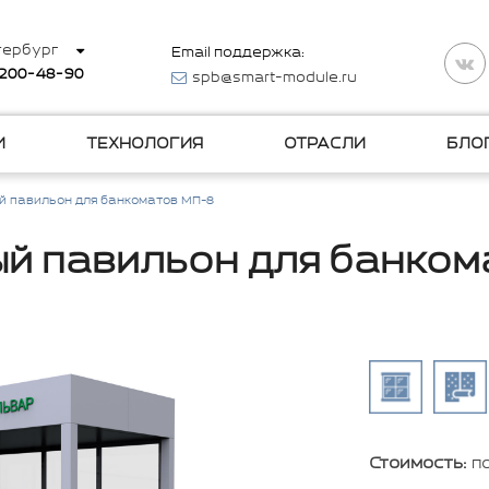
тербург
Email поддержка:
 200-48-90
spb@smart-module.ru
И
ТЕХНОЛОГИЯ
ОТРАСЛИ
БЛО
 павильон для банкоматов МП-8
й павильон для банком
Стоимость:
п