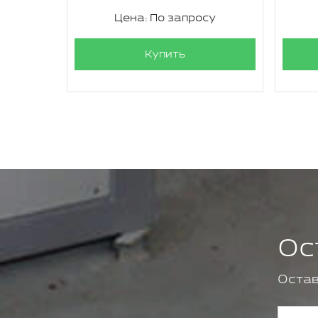
су
Цена: По запросу
Купить
Ос
Остав