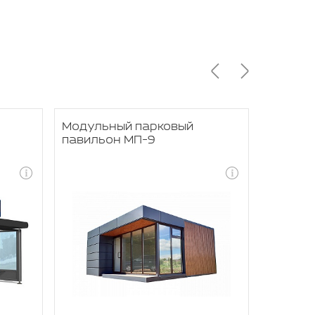
Модульный парковый
Модуль
павильон МП-9
павиль