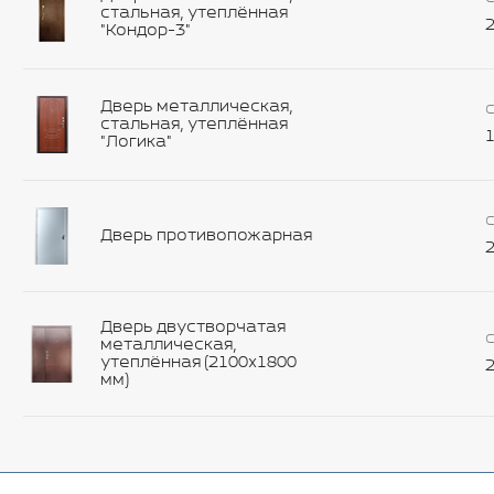
стальная, утеплённая
2
"Кондор-3"
Дверь металлическая,
С
стальная, утеплённая
1
"Логика"
С
Дверь противопожарная
2
Дверь двустворчатая
С
металлическая,
утеплённая (2100х1800
2
мм)