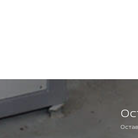
Ос
Остав