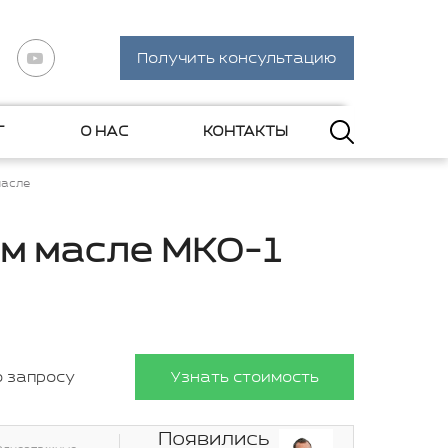
Получить консультацию
Г
О НАС
КОНТАКТЫ
масле
ом масле МКО-1
о запросу
Узнать стоимость
Появились