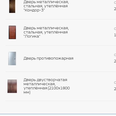
Дверь металлическая,
С
стальная, утеплённая
2
"Кондор-3"
Дверь металлическая,
С
стальная, утеплённая
1
"Логика"
С
Дверь противопожарная
2
Дверь двустворчатая
С
металлическая,
утеплённая (2100х1800
2
мм)