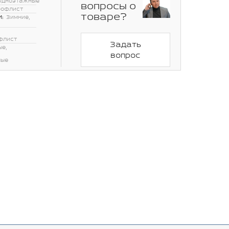
Одноэтажные
вопросы о
рофлист
товаре?
:
Зимние,
флист
Задать
ые,
вопрос
ные