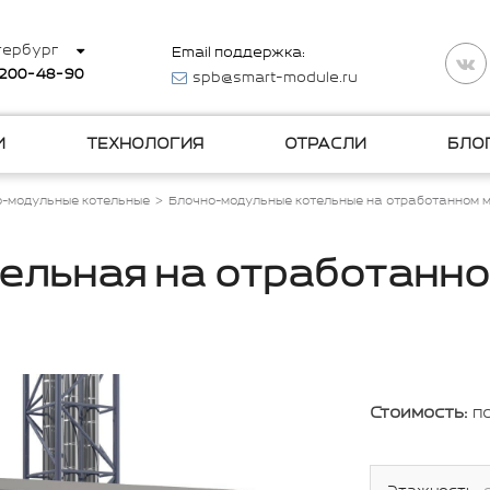
тербург
Email поддержка:
 200-48-90
spb@smart-module.ru
И
ТЕХНОЛОГИЯ
ОТРАСЛИ
БЛО
о-модульные котельные
Блочно-модульные котельные на отработанном 
ельная на отработанн
Стоимость:
п