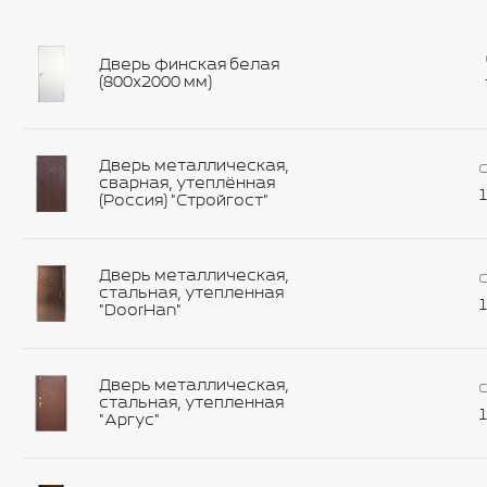
Дверь финская белая
(800х2000 мм)
Дверь металлическая,
С
сварная, утеплённая
1
(Россия) "Стройгост"
Дверь металлическая,
С
стальная, утепленная
1
"DoorHan"
Дверь металлическая,
С
стальная, утепленная
1
"Аргус"