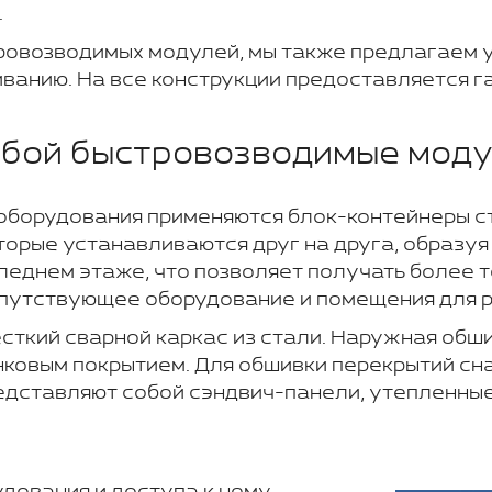
.
ровозводимых модулей, мы также предлагаем у
нию. На все конструкции предоставляется га
обой быстровозводимые моду
оборудования применяются блок-контейнеры с
оторые устанавливаются друг на друга, образ
следнем этаже, что позволяет получать более 
путствующее оборудование и помещения для р
ткий сварной каркас из стали. Наружная обши
нковым покрытием. Для обшивки перекрытий с
едставляют собой сэндвич-панели, утепленные
дования и доступа к нему