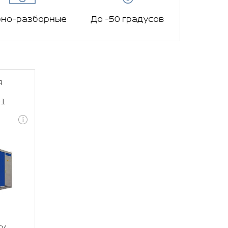
рно-разборные
До -50 градусов
я
-1
су