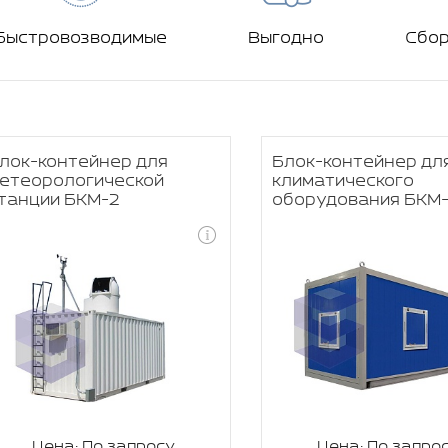
Быстровозводимые
Выгодно
Сбо
лок-контейнер для
Блок-контейнер дл
етеорологической
климатического
танции БКМ-2
оборудования БКМ
Цена: По запросу
Цена: По запро