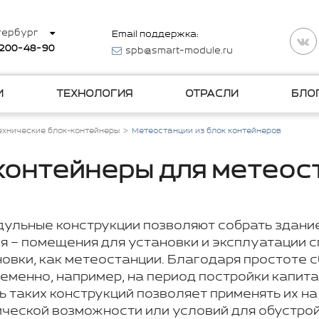
тербург
Email поддержка:
 200-48-90
spb@smart-module.ru
И
ТЕХНОЛОГИЯ
ОТРАСЛИ
БЛО
ехнические блок-контейнеры
Метеостанции из блок контейнеров
контейнеры для метеос
льные конструкции позволяют собрать здание
я – помещения для установки и эксплуатации 
овки, как метеостанции. Благодаря простоте с
еменно, например, на период постройки капита
 таких конструкций позволяет применять их на
нической возможности или условий для обустро