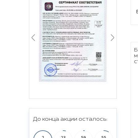
Б
м
с
До конца акции осталось:
2
23
59
54