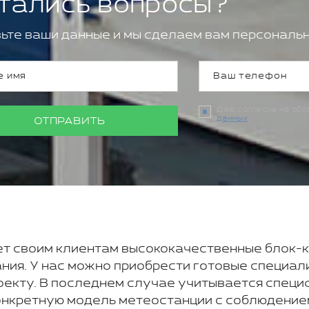
тались вопросы?
ьте ваши данные и мы сделаем вам персональн
Даю согласие на об
данных
ОТПРАВИТЬ
т своим клиентам высококачественные блок-
ния. У нас можно приобрести готовые специал
оекту. В последнем случае учитывается специ
конкретную модель метеостанции с соблюдени