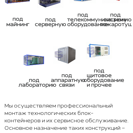
под
под
под
под
телекоммуникационно
систему
майнинг
серверную
оборудование
пожаротуш
под
под
щитовое
под
аппаратную
оборудование
лабораторию
связи
и прочее
Мы осуществляем профессиональный
монтаж технологических блок-
контейнеров и их сервисное обслуживание.
Основное назначение таких конструкций –