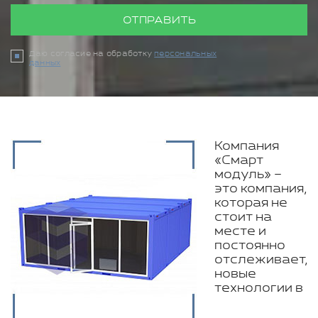
ОТПРАВИТЬ
Даю согласие на обработку
персональных
данных
Компания
«Смарт
модуль» –
это компания,
которая не
стоит на
месте и
постоянно
отслеживает,
новые
технологии в