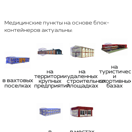
Медицинские пункты на основе блок-
контейнеров актуальны:
на
на
на
туристичес
территории
удаленных
и
в вахтовых
крупных
строительных
спортивных
поселках
предприятий
площадках
базах
в
в местах