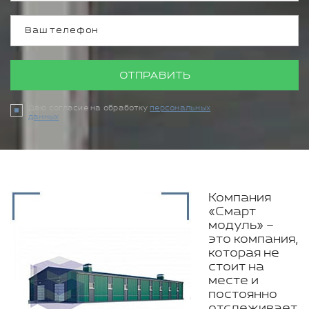
ОТПРАВИТЬ
Даю согласие на обработку
персональных
данных
Компания
«Смарт
модуль» –
это компания,
которая не
стоит на
месте и
постоянно
отслеживает,