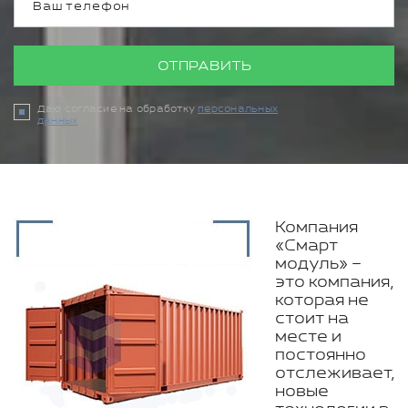
ОТПРАВИТЬ
Даю согласие на обработку
персональных
данных
Компания
«Смарт
модуль» –
это компания,
которая не
стоит на
месте и
постоянно
отслеживает,
новые