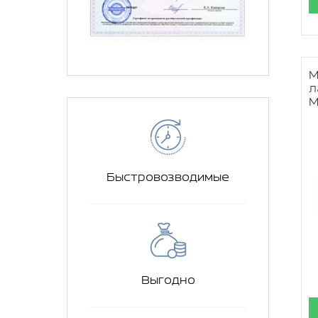
М
л
М
Быстровозводимые
Выгодно