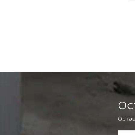
Ос
Остав