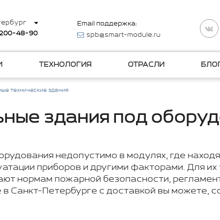
тербург
Email поддержка:
 200-48-90
spb@smart-module.ru
И
ТЕХНОЛОГИЯ
ОТРАСЛИ
БЛО
ые технические здания
ные здания под обору
рудования недопустимо в модулях, где находят
атации приборов и другими факторами. Для их
ают нормам пожарной безопасности, регламент
в Санкт-Петербурге с доставкой вы можете, с