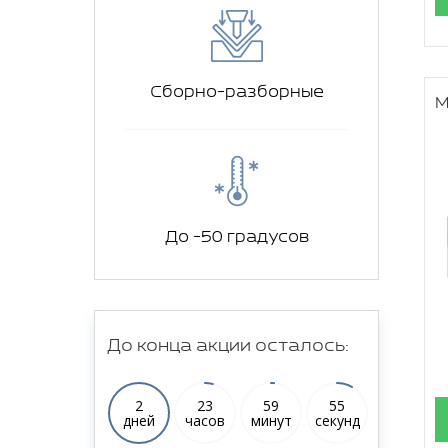
Сборно-разборные
М
До -50 градусов
До конца акции осталось:
2
23
59
54
дней
часов
минут
секунд