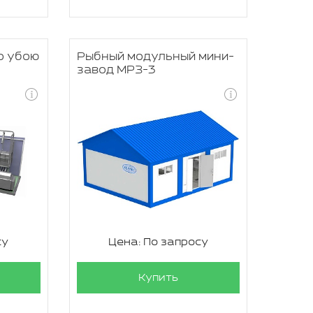
о убою
Рыбный модульный мини-
завод МРЗ-3
су
Цена: По запросу
Купить