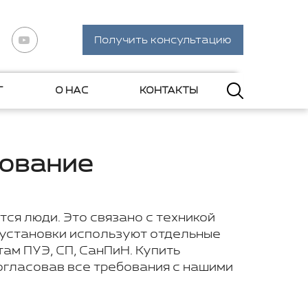
Получить консультацию
Г
О НАС
КОНТАКТЫ
дование
ся люди. Это связано с техникой
 установки используют отдельные
ам ПУЭ, СП, СанПиН. Купить
огласовав все требования с нашими