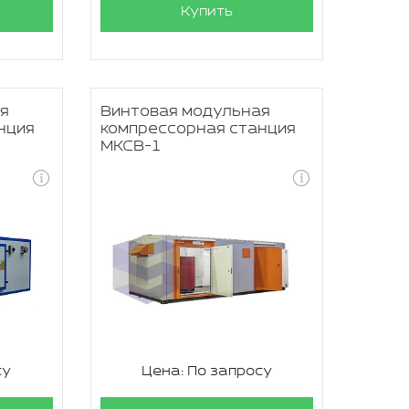
Купить
я
Винтовая модульная
нция
компрессорная станция
МКСВ-1
су
Цена: По запросу