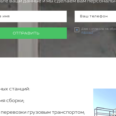
ьте ваши данные и мы сделаем вам персональн
Даю согласие на об
данных
ОТПРАВИТЬ
ых станций:
мя сборки;
 перевозки грузовым транспортом;