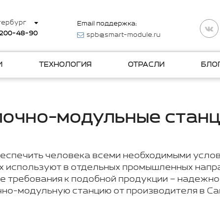
тербург
Email поддержка:
 200-48-90
spb@smart-module.ru
И
ТЕХНОЛОГИЯ
ОТРАСЛИ
БЛО
лочно-модульные станц
еспечить человека всеми необходимыми услов
их используют в отдельных промышленных напр
е требования к подобной продукции – надежно
очно-модульную станцию от производителя в С