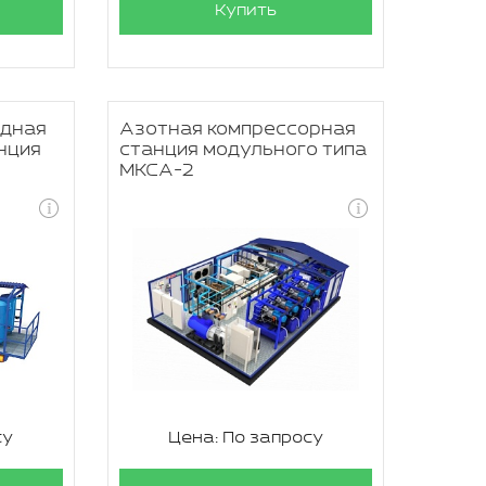
Купить
одная
Азотная компрессорная
нция
станция модульного типа
МКСА-2
су
Цена: По запросу