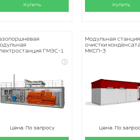
Купить
Купить
азопоршневая
Модульная станци
одульная
очистки конденсат
лектростанция ГМЭС-1
МКСП-3
Цена: По запросу
Цена: По запро