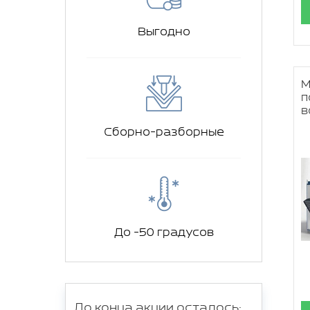
Выгодно
М
п
в
Сборно-разборные
До -50 градусов
До конца акции осталось: