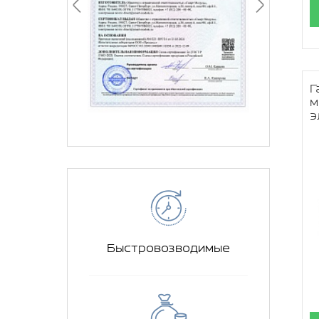
Г
м
э
Быстровозводимые