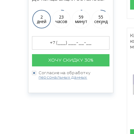
2
23
59
53
дней
часов
минут
секунд
К
к
м
ХОЧУ СКИДКУ 30%
Согласие на обработку
персональных данных