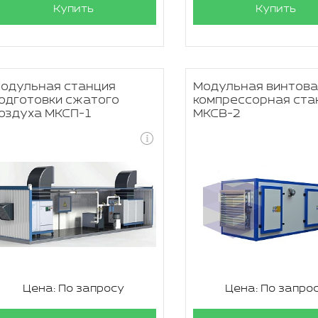
Купить
Купить
одульная станция
Модульная винтова
одготовки сжатого
компрессорная ста
оздуха МКСП-1
МКСВ-2
Цена: По запросу
Цена: По запро