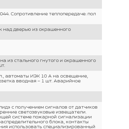
044. Сопротивление теплопередаче: пол
ек над дверью из окрашенного
на из стального гнутого и окрашенного
т.
кл., автоматы ИЭК 10 А на освещение,
озетка вводная – 1 шт. Аварийное
ид» с получением сигналов от датчиков
тренние светозвуковые извещатели.
ющей системе пожарной сигнализации
распределительного блока, контакты
ения использовать специализированный