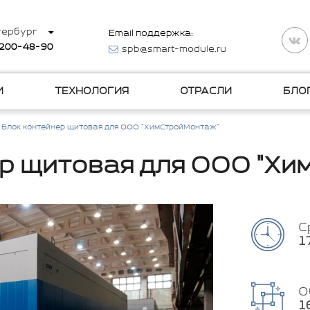
тербург
Email поддержка:
 200-48-90
spb@smart-module.ru
И
ТЕХНОЛОГИЯ
ОТРАСЛИ
БЛО
Блок контейнер щитовая для ООО "ХимСтройМонтаж"
р щитовая для ООО "Х
С
1
О
1