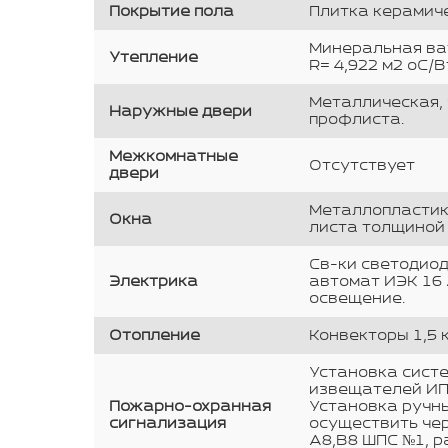
Покрытие пола
Плитка керамич
Минеральная ват
Утепление
R= 4,922 м2 оС/В
Металлическая, 
Наружные двери
профлиста.
Межкомнатные
Отсутствует
двери
Металлопластико
Окна
листа толщиной 
Св-ки светодиодн
Электрика
автомат ИЭК 16 
освещение.
Отопление
Конвекторы 1,5 кВ
Установка систе
извещателей ИП 
Пожарно-охранная
Установка ручн
сигнализация
осуществить чер
А8,В8 ШПС №1, 