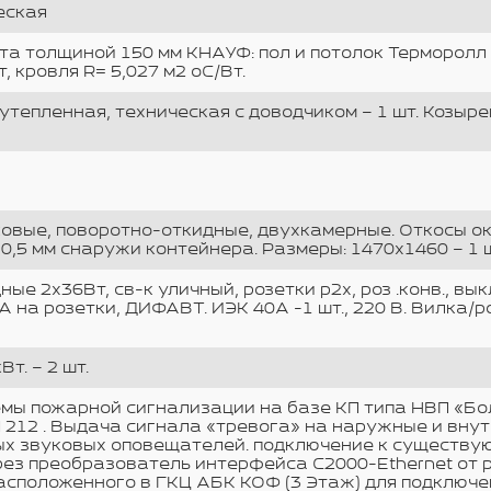
еская
а толщиной 150 мм КНАУФ: пол и потолок Терморолл 
т, кровля R= 5,027 м2 оС/Вт.
утепленная, техническая с доводчиком – 1 шт. Козыр
вые, поворотно-откидные, двухкамерные. Откосы ок
0,5 мм снаружи контейнера. Размеры: 1470х1460 – 1 ш
ые 2х36Вт, св-к уличный, розетки р2х, роз .конв., вы
А на розетки, ДИФАВТ. ИЭК 40А -1 шт., 220 В. Вилка/р
т. – 2 шт.
мы пожарной сигнализации на базе КП типа НВП «Бол
212 . Выдача сигнала «тревога» на наружные и вну
ых звуковых оповещателей. подключение к существу
ез преобразователь интерфейса С2000-Ethernet от 
расположенного в ГКЦ АБК КОФ (3 Этаж) для подключ