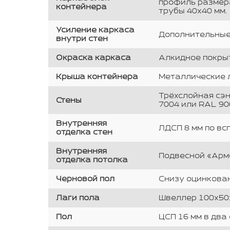
профиль размера
контейнера
трубы 40х40 мм.
Усиление каркаса
Дополнительные с
внутри стен
Окраска каркаса
Алкидное покрыт
Крыша контейнера
Металлические л
Трёхслойная сэн
Стены
7004 или RAL 90
Внутренняя
ЛДСП 8 мм по вс
отделка стен
Внутренняя
Подвесной «Арм
отделка потолка
Черновой пол
Снизу оцинкован
Лаги пола
Швеллер 100х50х
Пол
ЦСП 16 мм в два