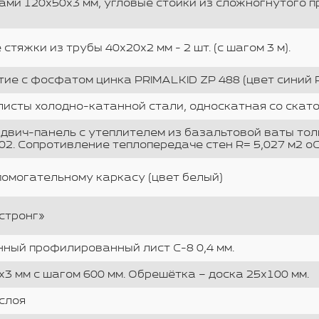
ми 120х50х3 мм, угловые стойки из сложногнутого п
тяжки из трубы 40х20х2 мм - 2 шт. (с шагом 3 м).
ие с фосфатом цинка PRIMALKID ZP 488 (цвет синий 
исты холодно-катанной стали, односкатная со скато
двич-панель с утеплителем из базальтовой ваты тол
02. Сопротивление теплопередаче стен R= 5,027 м2 оС
помогательному каркасу (цвет белый)
стронг»
ный профилированный лист С-8 0,4 мм.
3 мм с шагом 600 мм. Обрешётка – доска 25х100 мм.
 слоя