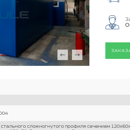
З
О
ЗАКАЗ
004
 стального сложногнутого профиля сечением 120х60х