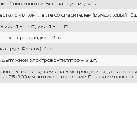
кт. Слив кнопкой. 5шт на один модуль.
есталом в комплекте со смесителем (рычажковый). 8ш
200 л – 1 шт., 280 л – 1 шт.
евые перегородки – 9 шт.
ка труб (Россия)-4шт.
 Вытяжной электровентилятор – 8 шт.
лон 1:5 (метр подъёма на 5 метров длины), деревянн
ска 25х100 мм. Антисептирование. Покрытие профлис