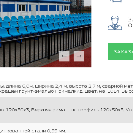
З
О
ЗАКАЗ
: длина 6,0м, ширина 2,4 м, высота 2,7 м; сварной м
крашен грунт-эмалью Прималкид. Цвет: Ral 1014. Высо
. 120х50х3; Верхняя рама – гк. профиль 120х50х5; Уг
инкованной стали 0,55 мм.