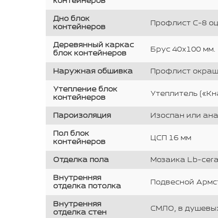
контейнеров
Дно блок
Профлист С-8 о
контейнеров
Деревянный каркас
Брус 40х100 мм.
блок контейнеров
Наружная обшивка
Профлист окраше
Утепление блок
Утеплитель («Кн
контейнеров
Пароизоляция
Изоспан или ана
Пол блок
ЦСП 16 мм
контейнеров
Отделка пола
Мозаика Lb-cera
Внутренняя
Подвесной Армст
отделка потолка
Внутренняя
СМЛО, в душевых
отделка стен