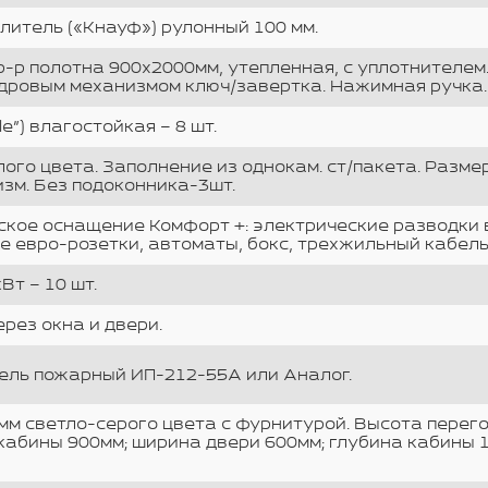
литель («Кнауф») рулонный 100 мм.
-р полотна 900х2000мм, утепленная, с уплотнителем
дровым механизмом ключ/завертка. Нажимная ручка.
le”) влагостойкая – 8 шт.
ого цвета. Заполнение из однокам. ст/пакета. Разме
зм. Без подоконника-3шт.
кое оснащение Комфорт +: электрические разводки 
е евро-розетки, автоматы, бокс, трехжильный кабель
Вт – 10 шт.
ерез окна и двери.
ель пожарный ИП-212-55А или Аналог.
м светло-серого цвета с фурнитурой. Высота перего
 кабины 900мм; ширина двери 600мм; глубина кабины 