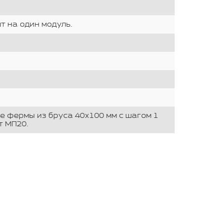
т на один модуль.
ые фермы из бруса 40х100 мм с шагом 1
т МП20.