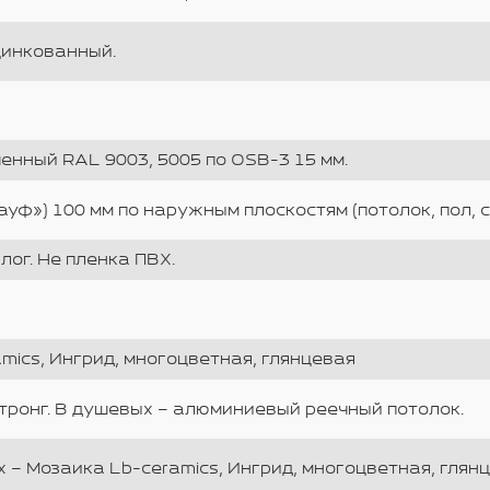
цинкованный.
нный RAL 9003, 5005 по OSB-3 15 мм.
ауф») 100 мм по наружным плоскостям (потолок, пол, с
лог. Не пленка ПВХ.
mics, Ингрид, многоцветная, глянцевая
ронг. В душевых – алюминиевый реечный потолок.
 – Мозаика Lb-ceramics, Ингрид, многоцветная, глянц