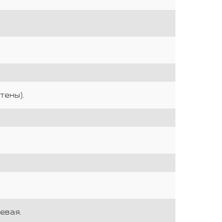
тены).
евая.