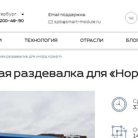
тербург
Email поддержка:
 200-48-90
spb@smart-module.ru
И
ТЕХНОЛОГИЯ
ОТРАСЛИ
БЛО
ая раздевалка для «Норд Крафт»
я раздевалка для «Но
С
3
О
1