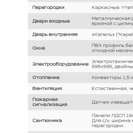
Перегородки
Каркасные. Утеп
Металлическая р
Двери входные
врезной с цилин
Дверь внутренняя
«Капель» (“Kapel
ПВХ профиль бел
Окна
откидной механи
Электротехничес
Электрооборудование
595х595, двойны
Отопление
Конвекторы 1,5 к
Вентиляция
Естественная, ч
Пожарная
Датчик извещат
сигнализация
Панели ЛДСП 16м
Сантехника
Для с/у: ширина
перегородки.