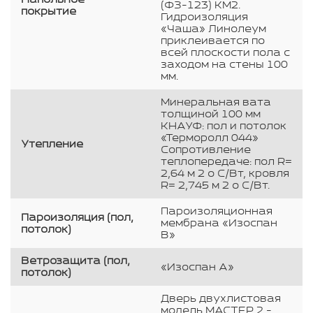
(ФЗ-123) КМ2.
покрытие
Гидроизоляция
«Чаша» Линолеум
приклеивается по
всей плоскости пола с
заходом на стены 100
мм.
Минеральная вата
толщиной 100 мм
КНАУФ: пол и потолок
«Терморолл 044»
Утепление
Сопротивление
теплопередаче: пол R=
2,64 м 2 о С/Вт, кровля
R= 2,745 м 2 о С/Вт.
Пароизоляционная
Пароизоляция (пол,
мембрана «Изоспан
потолок)
В»
Ветрозащита (пол,
«Изоспан А»
потолок)
Дверь двухлистовая
модель МАСТЕР 2 -