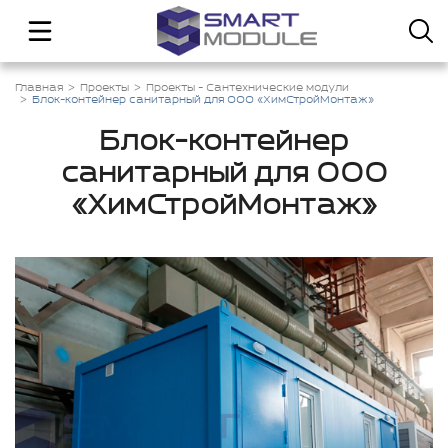
Главная
Проекты
Проекты - Сантехнические модули
Блок-контейнер санитарный для ООО «ХимСтройМонтаж»
Блок-контейнер
санитарный для ООО
«ХимСтройМонтаж»