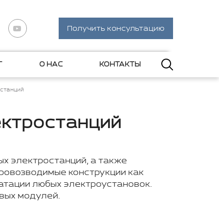
Получить консультацию
Г
О НАС
КОНТАКТЫ
останций
ектростанций
х электростанций, а также
ровозводимые конструкции как
уатации любых электроустановок.
вых модулей.