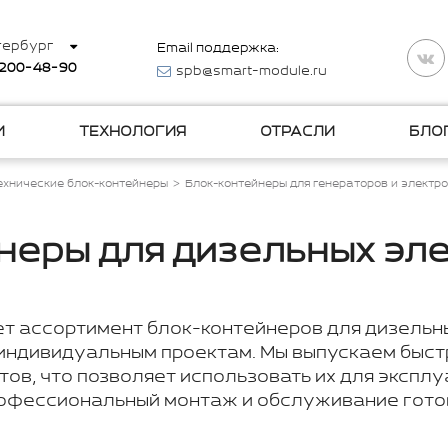
тербург
Email поддержка:
 200-48-90
spb@smart-module.ru
И
ТЕХНОЛОГИЯ
ОТРАСЛИ
БЛО
ехнические блок-контейнеры
Блок-контейнеры для генераторов и электр
неры для дизельных эл
т ассортимент блок-контейнеров для дизельны
 индивидуальным проектам. Мы выпускаем быст
итов, что позволяет использовать их для экспл
офессиональный монтаж и обслуживание гото