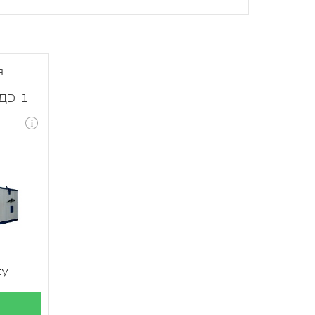
я
ДЭ-1
су