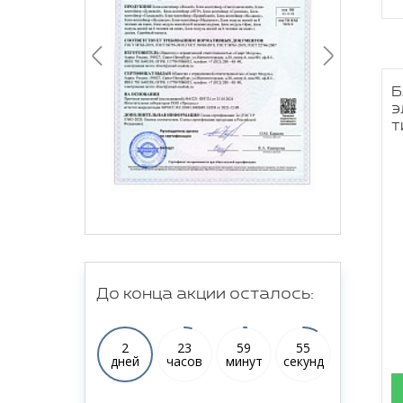
Б
э
т
До конца акции осталось:
2
23
59
54
дней
часов
минут
секунд