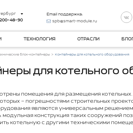
тербург
Email поддержка:
 200-48-90
spb@smart-module.ru
И
ТЕХНОЛОГИЯ
ОТРАСЛИ
БЛО
ехнические блок-контейнеры
Контейнеры для котельного оборудования
неры для котельного 
мотрены помещения для размещения котельных.
которых – погрешностями строительных проект
орудования являются универсальным решением.
 А модульная конструкция таких сооружений п
ить котельную с другими техническими помеще