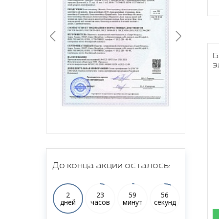
Б
э
До конца акции осталось:
2
23
59
55
дней
часов
минут
секунд