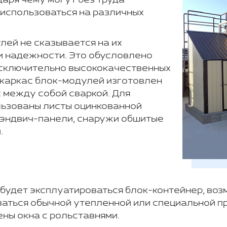
аря чему могут без труда
 использоваться на различных
лей не сказывается на их
и надежности. Это обусловлено
исключительно высококачественных
 каркас блок-модулей изготовлен
 между собой сваркой. Для
льзованы листы оцинкованной
 сэндвич-панели, снаружи обшитые
.
м будет эксплуатироваться блок-контейнер, в
ваться обычной утепленной или специальной п
ны окна с рольставнями.