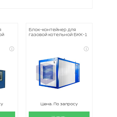
я
Блок-контейнер для
ой
газовой котельной БКК-1
су
Цена: По запросу