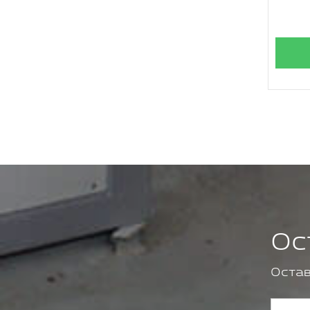
Ос
Остав