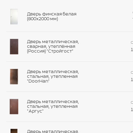
Дверь финская белая
(800х2000 мм)
Дверь металлическая,
С
сварная, утеплённая
1
(Россия) "Стройгост"
Дверь металлическая,
С
стальная, утепленная
1
"DoorHan"
Дверь металлическая,
С
стальная, утепленная
1
"Аргус"
Дверь металлическая,
С