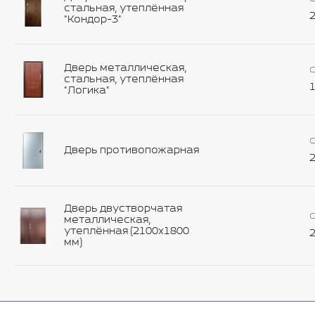
стальная, утеплённая
2
"Кондор-3"
Дверь металлическая,
С
стальная, утеплённая
1
"Логика"
С
Дверь противопожарная
2
Дверь двустворчатая
С
металлическая,
утеплённая (2100х1800
2
мм)