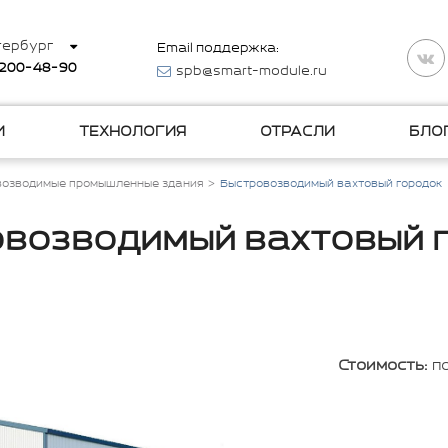
тербург
Email поддержка:
 200-48-90
spb@smart-module.ru
И
ТЕХНОЛОГИЯ
ОТРАСЛИ
БЛО
возводимые промышленные здания
Быстровозводимый вахтовый городок
возводимый вахтовый 
Стоимость:
п