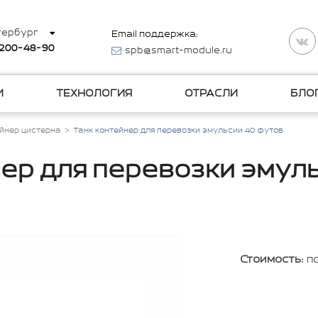
тербург
Email поддержка:
 200-48-90
spb@smart-module.ru
И
ТЕХНОЛОГИЯ
ОТРАСЛИ
БЛО
ейнер цистерна
Танк контейнер для перевозки эмульсии 40 футов
ер для перевозки эмул
Стоимость:
п