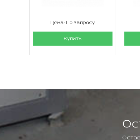
су
Цена: По запросу
Купить
Ос
Остав