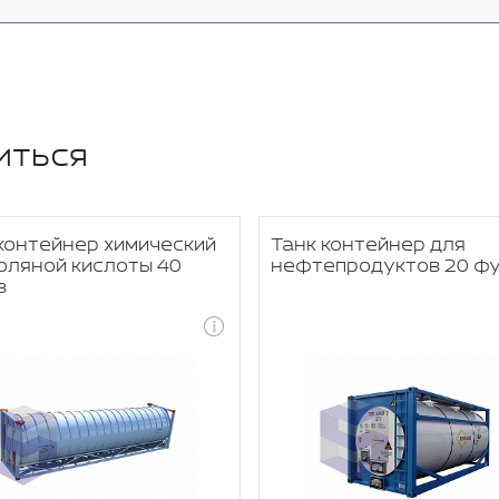
иться
контейнер химический
Танк контейнер для
оляной кислоты 40
нефтепродуктов 20 ф
в