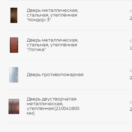
Дверь металлическая,
С
стальная, утеплённая
2
"Кондор-3"
Дверь металлическая,
С
стальная, утеплённая
1
"Логика"
С
Дверь противопожарная
2
Дверь двустворчатая
С
металлическая,
утеплённая (2100х1800
2
мм)