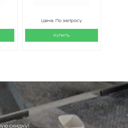
Цена: По запросу
Ц
Купить
ую скидку!