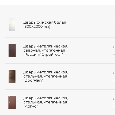
Дверь финская белая
(800х2000 мм)
Дверь металлическая,
С
сварная, утеплённая
1
(Россия) "Стройгост"
Дверь металлическая,
С
стальная, утепленная
1
"DoorHan"
Дверь металлическая,
С
стальная, утепленная
1
"Аргус"