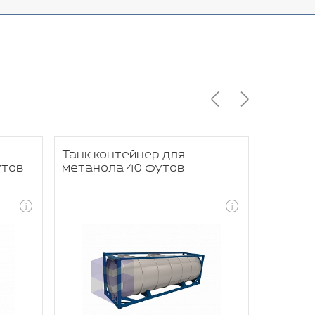
Танк контейнер для
Танк к
утов
метанола 40 футов
сжижен