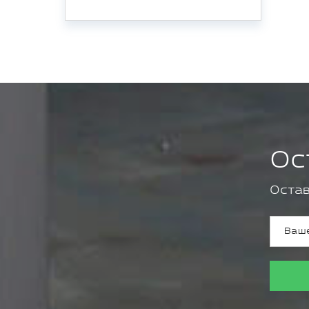
Ос
Остав