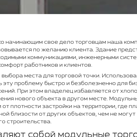
ко начинающим свое дело торговцам наша ком
зовывается по желанию клиента. Здание предс
одимыми коммуникациями, инженерными систе
комфорт работников и клиентов.
 выбора места для торговой точки. Использов
 эту проблему быстро и безболезненно для би
ний. При этом владелец избавляется от хлопот
дения нового объекта в другом месте. Модуль
 от плотности застройки на территории, где п
ой близости от других объектов, чем не могут
о строительства.
вляют собой модульные торг