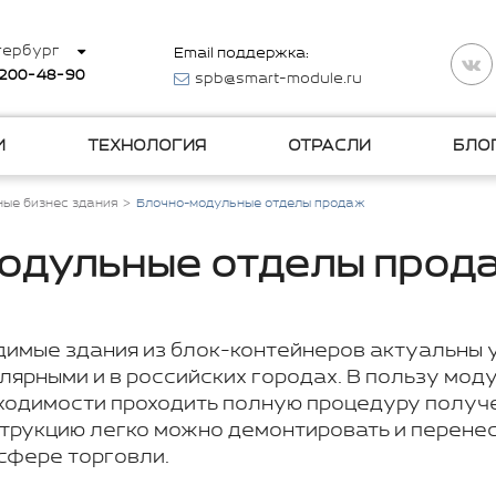
тербург
Email поддержка:
 200-48-90
spb@smart-module.ru
И
ТЕХНОЛОГИЯ
ОТРАСЛИ
БЛО
ые бизнес здания
Блочно-модульные отделы продаж
одульные отделы прод
имые здания из блок-контейнеров актуальны уж
лярными и в российских городах. В пользу мод
ходимости проходить полную процедуру получе
струкцию легко можно демонтировать и перенес
сфере торговли.