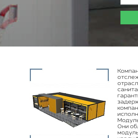
Компан
отслеж
отрасл
санита
гарант
задерж
компан
исполн
Модуль
Они об
модуль