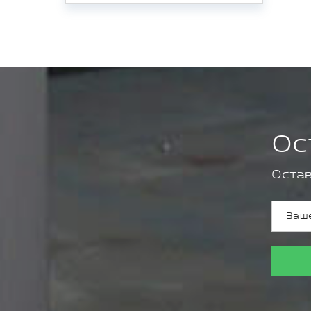
Ос
Остав