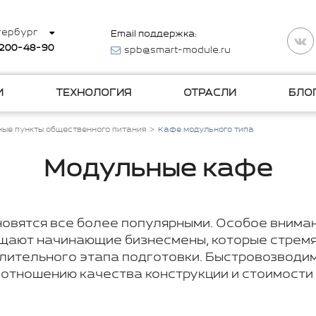
тербург
Email поддержка:
 200-48-90
spb@smart-module.ru
И
ТЕХНОЛОГИЯ
ОТРАСЛИ
БЛО
ые пункты общественного питания
Кафе модульного типа
Модульные кафе
овятся все более популярными. Особое вниман
щают начинающие бизнесмены, которые стремят
длительного этапа подготовки. Быстровозводи
отношению качества конструкции и стоимости 