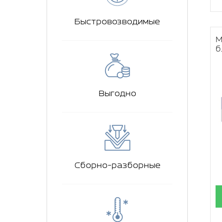
Быстровозводимые
М
б
Выгодно
Сборно-разборные