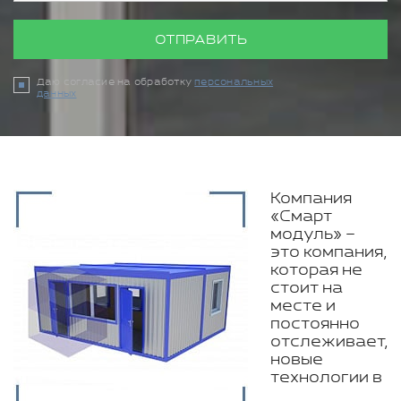
ОТПРАВИТЬ
Даю согласие на обработку
персональных
данных
Компания
«Смарт
модуль» –
это компания,
которая не
стоит на
месте и
постоянно
отслеживает,
новые
технологии в