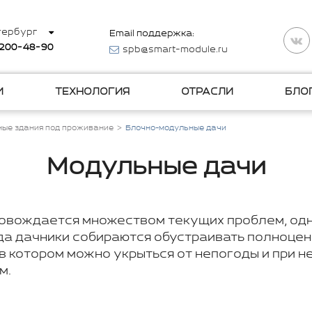
тербург
Email поддержка:
 200-48-90
spb@smart-module.ru
И
ТЕХНОЛОГИЯ
ОТРАСЛИ
БЛО
ые здания под проживание
Блочно-модульные дачи
Модульные дачи
овождается множеством текущих проблем, одн
гда дачники собираются обустраивать полноце
в котором можно укрыться от непогоды и при 
м.