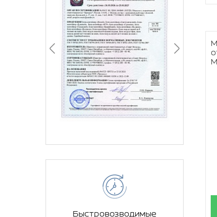
М
о
М
Быстровозводимые