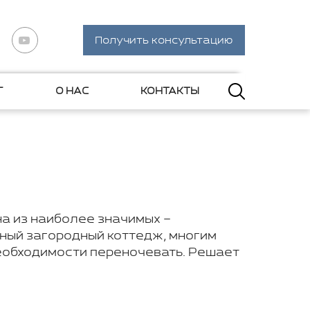
Получить консультацию
Г
О НАС
КОНТАКТЫ
а из наиболее значимых –
нный загородный коттедж, многим
необходимости переночевать. Решает