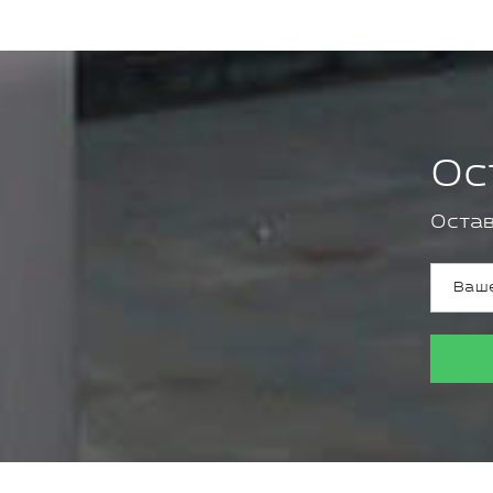
Ос
Остав