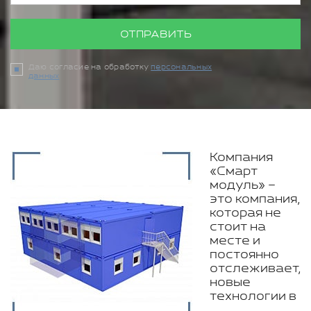
ОТПРАВИТЬ
Даю согласие на обработку
персональных
данных
Компания
«Смарт
модуль» –
это компания,
которая не
стоит на
месте и
постоянно
отслеживает,
новые
технологии в