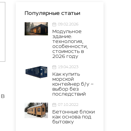
Популярные статьи
09.02.2026
Модульное
здание:
технология,
особенности,
стоимость в
2026 году
19.04.2023
Как купить
морской
контейнер б/у –
выбор без
последствий
 В
07.10.2022
Бетонные блоки
как основа под
бытовку