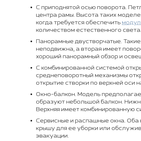
С приподнятой осью поворота. Пе
центра рамы. Высота таких моделе
когда требуется обеспечить
модул
количеством естественного света
Панорамные двустворчатые. Такие о
неподвижна, а вторая имеет повор
хороший панорамный обзор и осве
С комбинированной системой откры
среднеповоротный механизмы отк
открытие створки по верхней оси на
Окно-балкон. Модель предполагает
образуют небольшой балкон. Нижня
Верхняя имеет комбинированную с
Сервисные и распашные окна. Оба 
крышу для ее уборки или обслужив
эвакуации.