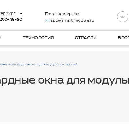
тербург
Email поддержка:
 200-48-90
spb@smart-module.ru
И
ТЕХНОЛОГИЯ
ОТРАСЛИ
БЛО
аем мансардные окна для модульных зданий
рдные окна для модуль