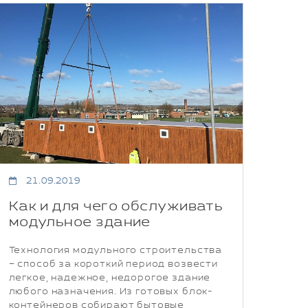
21.09.2019
Как и для чего обслуживать
модульное здание
Технология модульного строительства
– способ за короткий период возвести
легкое, надежное, недорогое здание
любого назначения. Из готовых блок-
контейнеров собирают бытовые,