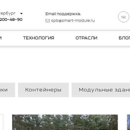
тербург
Email поддержка:
 200-48-90
spb@smart-module.ru
И
ТЕХНОЛОГИЯ
ОТРАСЛИ
БЛО
вки
Контейнеры
Модульные здан