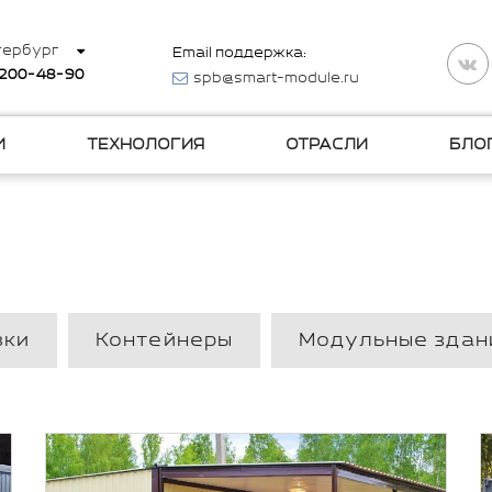
тербург
Email поддержка:
 200-48-90
spb@smart-module.ru
И
ТЕХНОЛОГИЯ
ОТРАСЛИ
БЛО
вки
Контейнеры
Модульные здан